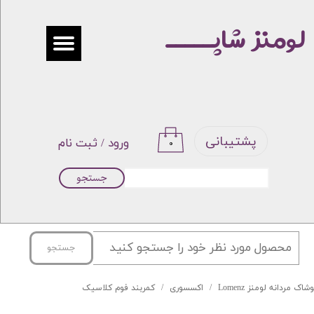
لومنز شاپـــــ
حساب کاربری من
تغییر گذر واژه
سفارشات
خروج از حساب کاربری
پشتیبانی
ورود
/
ثبت نام
۰
جستجو
جستجو
شاک مردانه لومنز Lomenz
اکسسوری
کمربند فوم کلاسیک