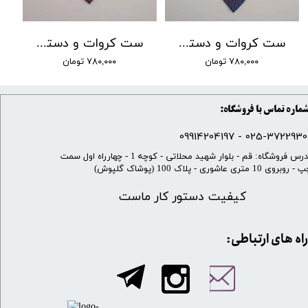
ست کروات و دستمال جیب مردانه کد 018
ست کروات و دستمال جیب مردانه کد 012
۷۸۰,۰۰۰ تومان
۷۸۰,۰۰۰ تومان
ماره تماس با فروشگاه:
025-37229300 - 099142041
​آدرس فروشگاه: قم - بلوار شهید محلاتی - کوچه 1 - چهارراه اول سمت
 روبروی 10 متری عاشوری - پلاک 100 (پوشاک گلپوش)
کیفیت دستور کار ماست
​​راه های ارتباطی: