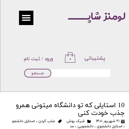
لومنز شاپـــــ
حساب کاربری من
تغییر گذر واژه
سفارشات
خروج از حساب کاربری
پشتیبانی
ورود
/
ثبت نام
۰
جستجو
10 استایلی که تو دانشگاه میتونی همرو
جذب خودت کنی
۲۱ شهریور ۱۴۰۱
شیک پوش
جذب کردن
،
استایل دانشجو
،
استایل دانشجوی
،
دانشجویی
،
مد