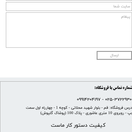
ارسال
ماره تماس با فروشگاه:
025-37229300 - 099142041
​آدرس فروشگاه: قم - بلوار شهید محلاتی - کوچه 1 - چهارراه اول سمت
 روبروی 10 متری عاشوری - پلاک 100 (پوشاک گلپوش)
کیفیت دستور کار ماست