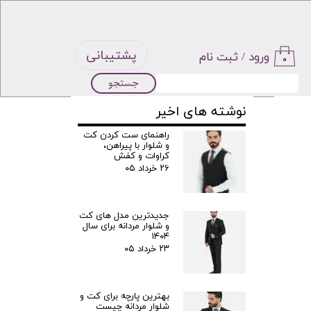
پشتیبانی
ورود
/
ثبت نام
۰
جستجو
حساب
نوشته های اخیر
کاربری من
راهنمای ست کردن کت
و شلوار با پیراهن،
تغییر گذر
کراوات و کفش
۲۶ خرداد ۰۵
واژه
جدیدترین مدل‌ های کت
سفارشات
و شلوار مردانه برای سال
۱۴۰۴
۲۳ خرداد ۰۵
خروج از
حساب
بهترین پارچه برای کت و
شلوار مردانه چیست