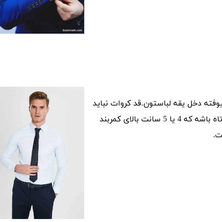
فته دخل یقه لباستون.قد کروات نباید
خیلی بلند باشه که بیاد روی کمربند و نه خیلی کوتاه باشه که 4 یا 5 سانت بالای کمربند