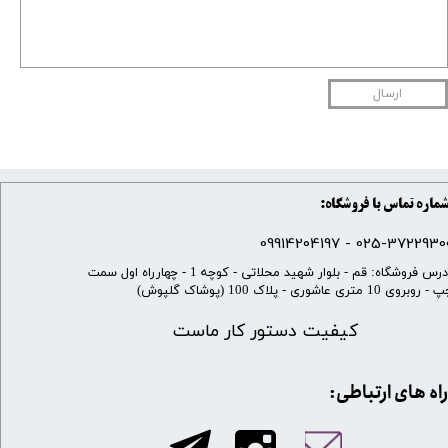
ارسال
ماره تماس با فروشگاه:
025-37229300 - 099142041
​آدرس فروشگاه: قم - بلوار شهید محلاتی - کوچه 1 - چهارراه اول سمت
 روبروی 10 متری عاشوری - پلاک 100 (پوشاک گلپوش)
کیفیت دستور کار ماست
​​راه های ارتباطی: